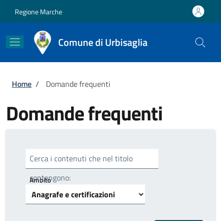
Salta al contenuto principale
Skip to footer content
Regione Marche
Comune di Urbisaglia
Briciole di pane
Home
/
Domande frequenti
Domande frequenti
Cerca i contenuti che nel titolo
contengono:
Ambito