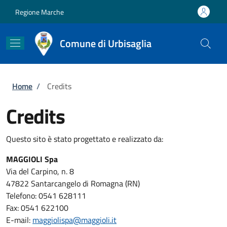
Salta al contenuto principale
Skip to footer content
Regione Marche
Comune di Urbisaglia
Briciole di pane
Home
/
Credits
Credits
Questo sito è stato progettato e realizzato da:
MAGGIOLI Spa
Via del Carpino, n. 8
47822 Santarcangelo di Romagna (RN)
Telefono: 0541 628111
Fax: 0541 622100
E-mail:
maggiolispa@maggioli.it