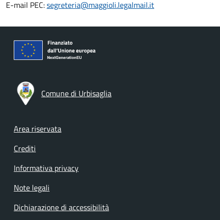
E-mail PEC:
segreteria@maggioli.legalmail.it
Comune di Urbisaglia
Footer menu
Area riservata
Crediti
Informativa privacy
Note legali
Dichiarazione di accessibilità