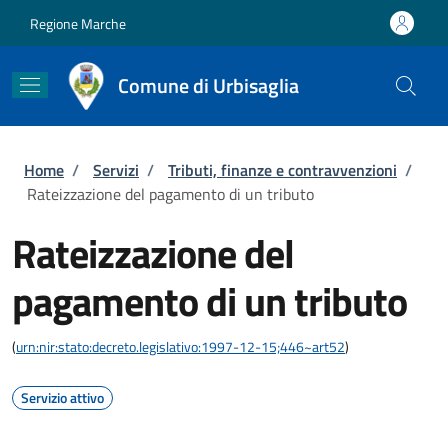
Salta al contenuto principale
Skip to footer content
Regione Marche
Comune di Urbisaglia
Briciole di pane
Home
/
Servizi
/
Tributi, finanze e contravvenzioni
/
Rateizzazione del pagamento di un tributo
Rateizzazione del
pagamento di un tributo
(
urn:nir:stato:decreto.legislativo:1997-12-15;446~art52
)
Servizio attivo