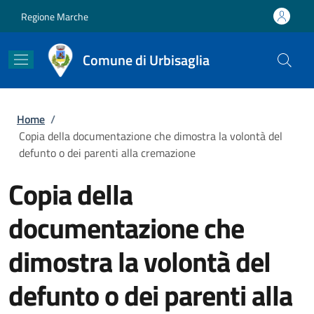
Salta al contenuto principale
Skip to footer content
Regione Marche
Comune di Urbisaglia
Briciole di pane
Home
/
Copia della documentazione che dimostra la volontà del
defunto o dei parenti alla cremazione
Copia della
documentazione che
dimostra la volontà del
defunto o dei parenti alla