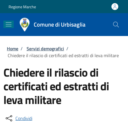
Salta al contenuto principale
Skip to footer content
Regione Marche
Comune di Urbisaglia
Briciole di pane
Home
/
Servizi demografici
/
Chiedere il rilascio di certificati ed estratti di leva militare
Chiedere il rilascio di
certificati ed estratti di
leva militare
Condividi