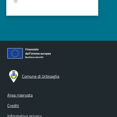
Valuta 1 stelle su 5
Comune di Urbisaglia
Footer menu
Area riservata
Crediti
Informativa privacy