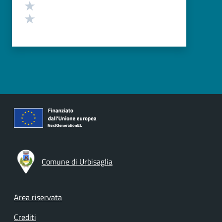
Valuta 2 stelle su 5
Valuta 1 stelle su 5
Comune di Urbisaglia
Footer menu
Area riservata
Crediti