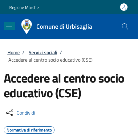
Salta al contenuto principale
Skip to footer content
Regione Marche
Comune di Urbisaglia
Briciole di pane
Home
/
Servizi sociali
/
Accedere al centro socio educativo (CSE)
Accedere al centro socio
educativo (CSE)
Condividi
Normativa di riferimento