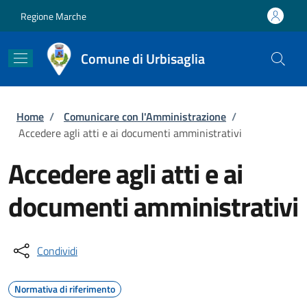
Salta al contenuto principale
Skip to footer content
Regione Marche
Comune di Urbisaglia
Briciole di pane
Home
/
Comunicare con l'Amministrazione
/
Accedere agli atti e ai documenti amministrativi
Accedere agli atti e ai
documenti amministrativi
Condividi
Normativa di riferimento